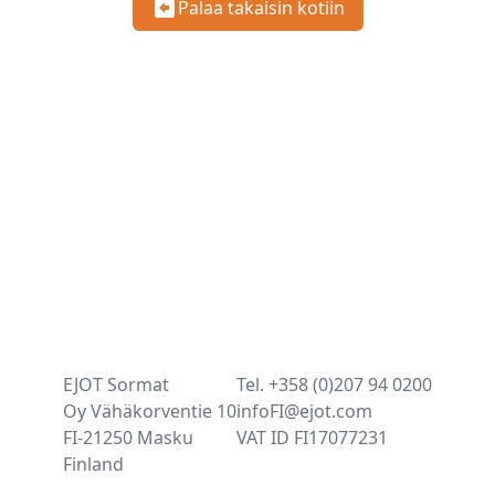
Palaa takaisin kotiin
EJOT Sormat
Tel. +358 (0)207 94 0200
Oy Vähäkorventie 10
infoFI@ejot.com
FI-21250 Masku
VAT ID FI17077231
Finland