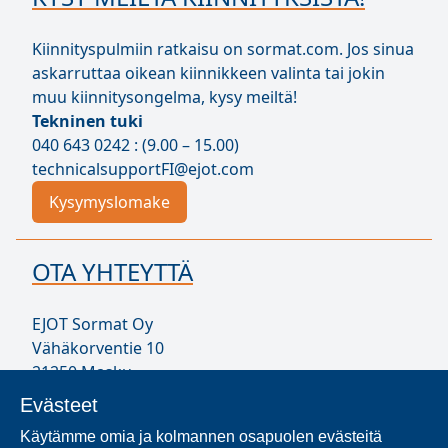
Kiinnityspulmiin ratkaisu on sormat.com. Jos sinua
askarruttaa oikean kiinnikkeen valinta tai jokin
muu kiinnitysongelma, kysy meiltä!
Tekninen tuki
040 643 0242 : (9.00 – 15.00)
technicalsupportFI@ejot.com
Kysymyslomake
OTA YHTEYTTÄ
EJOT Sormat Oy
Vähäkorventie 10
21250 Masku
Puh. 020 794 0200
Evästeet
infoFI@ejot.com
Käytämme omia ja kolmannen osapuolen evästeitä
Y-tunnus 1707723-1