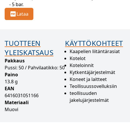
- 5 bar.
Lataa
TUOTTEEN
KÄYTTÖKOHTEET
YLEISKATSAUS
Kaapelien liitäntärasiat
Kotelot
Pakkaus
Koteloinnit
Pussi: 50 / Pahvilaatikko: 50
Kytkentäjärjestelmät
Paino
Koneet ja laitteet
13.8 g
Teollisuussovelluksiin
EAN
teollisuuden
6416031051166
jakelujärjestelmät
Materiaali
Muovi