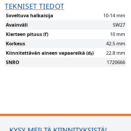
TEKNISET TIEDOT
Soveltuva halkaisija
10-14 mm
Avainväli
SW27
Kierteen pituus (f)
10 mm
Korkeus
42.5 mm
Kiinnitettävän aineen vapaareikä (d
)
22.8 mm
f
SNRO
1720666
KYSY MEILTÄ KIINNITYKSISTÄ!