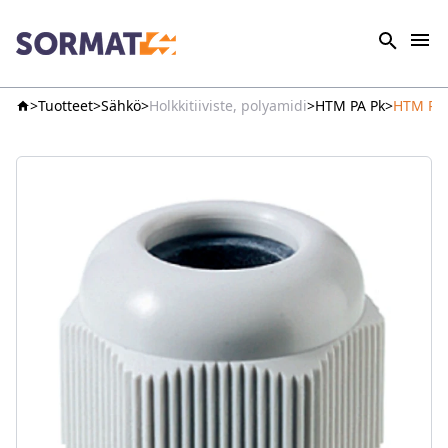
Tuotteet
Sähkö
Holkkitiiviste, polyamidi
HTM PA Pk
HTM PA 