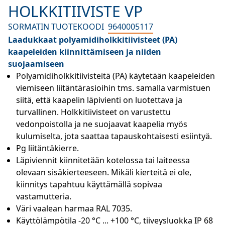
HOLKKITIIVISTE VP
SORMATIN TUOTEKOODI
9640005117
Laadukkaat polyamidiholkkitiivisteet (PA)
kaapeleiden kiinnittämiseen ja niiden
suojaamiseen
Polyamidiholkkitiivisteitä (PA) käytetään kaapeleiden 
viemiseen liitäntärasioihin tms. samalla varmistuen 
siitä, että kaapelin läpivienti on luotettava ja 
turvallinen. Holkkitiivisteet on varustettu 
vedonpoistolla ja ne suojaavat kaapelia myös 
kulumiselta, jota saattaa tapauskohtaisesti esiintyä.
Pg liitäntäkierre.
Läpiviennit kiinnitetään kotelossa tai laiteessa 
olevaan sisäkierteeseen. Mikäli kierteitä ei ole, 
kiinnitys tapahtuu käyttämällä sopivaa 
vastamutteria.
Väri vaalean harmaa RAL 7035.
Käyttölämpötila -20 °C ... +100 °C, tiiveysluokka IP 68 