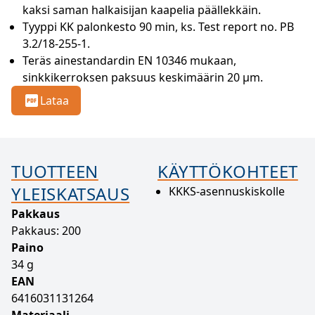
kaksi saman halkaisijan kaapelia päällekkäin.
Tyyppi KK palonkesto 90 min, ks. Test report no. PB 
3.2/18-255-1.
Teräs ainestandardin EN 10346 mukaan, 
sinkkikerroksen paksuus keskimäärin 20 µm.
Lataa
TUOTTEEN
KÄYTTÖKOHTEET
YLEISKATSAUS
KKKS-asennuskiskolle
Pakkaus
Pakkaus: 200
Paino
34 g
EAN
6416031131264