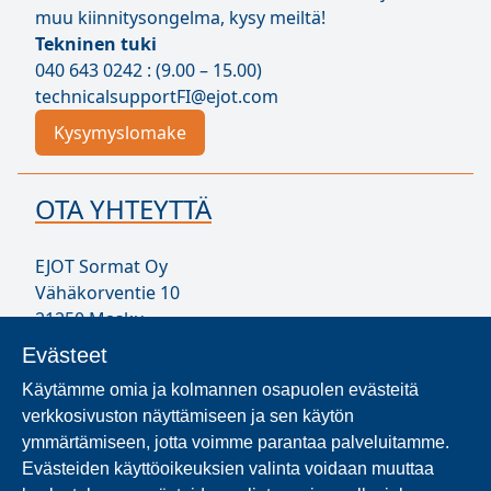
muu kiinnitysongelma, kysy meiltä!
Tekninen tuki
040 643 0242 : (9.00 – 15.00)
technicalsupportFI@ejot.com
Kysymyslomake
OTA YHTEYTTÄ
EJOT Sormat Oy
Vähäkorventie 10
21250 Masku
Puh. 020 794 0200
Evästeet
infoFI@ejot.com
Käytämme omia ja kolmannen osapuolen evästeitä
Y-tunnus 1707723-1
verkkosivuston näyttämiseen ja sen käytön
Yhteystiedot
ymmärtämiseen, jotta voimme parantaa palveluitamme.
Evästeiden käyttöoikeuksien valinta voidaan muuttaa