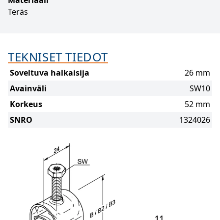
Materiaali
Teräs
TEKNISET TIEDOT
Soveltuva halkaisija
26 mm
Avainväli
SW10
Korkeus
52 mm
SNRO
1324026