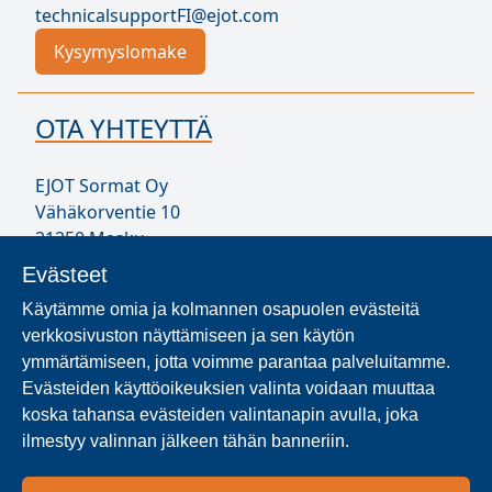
technicalsupportFI@ejot.com
Kysymyslomake
OTA YHTEYTTÄ
EJOT Sormat Oy
Vähäkorventie 10
21250 Masku
Puh. 020 794 0200
Evästeet
infoFI@ejot.com
Käytämme omia ja kolmannen osapuolen evästeitä
Y-tunnus 1707723-1
verkkosivuston näyttämiseen ja sen käytön
Yhteystiedot
ymmärtämiseen, jotta voimme parantaa palveluitamme.
Evästeiden käyttöoikeuksien valinta voidaan muuttaa
koska tahansa evästeiden valintanapin avulla, joka
MISTÄ SORMATIA SAA?
ilmestyy valinnan jälkeen tähän banneriin.
Etsi maa- ja aluekohtaisia Sormat-jälleenmyyjiä ja