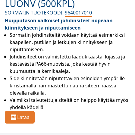
LUONV (500KPL)
SORMATIN TUOTEKOODI
9640017010
Huipputason valkoiset johdinsiteet nopeaan
kiinnitykseen ja niputtamiseen
Sormatin johdinsiteitä voidaan käyttää esimerkiksi 
kaapelien, putkien ja letkujen kiinnitykseen ja 
niputtamiseen.
Johdinsiteet on valmistettu laadukkaasta, lujasta ja 
kestävästä PA66-muovista, joka kestää hyvin 
kuumuutta ja kemikaaleja.
Side kiinnitetään niputettavien esineiden ympärille 
kiristämällä hammastettu nauha siteen päässä 
olevalla räikällä.
Valmiiksi taivutettuja siteitä on helppo käyttää myös 
yhdellä kädellä.
Lataa