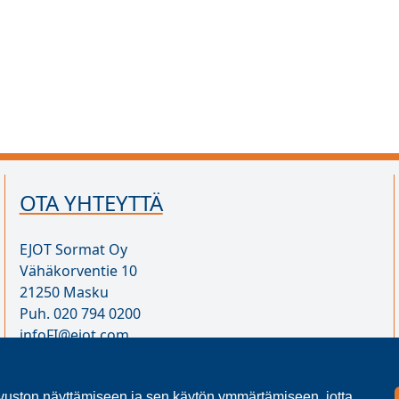
OTA YHTEYTTÄ
EJOT Sormat Oy
Vähäkorventie 10
21250 Masku
Puh. 020 794 0200
infoFI@ejot.com
Y-tunnus 1707723-1
Yhteystiedot
uston näyttämiseen ja sen käytön ymmärtämiseen, jotta