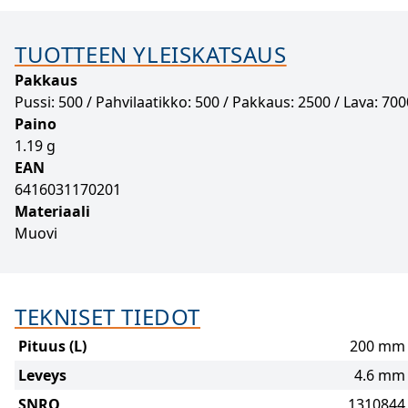
TUOTTEEN YLEISKATSAUS
Pakkaus
Pussi: 500 / Pahvilaatikko: 500 / Pakkaus: 2500 / Lava: 70
Paino
1.19 g
EAN
6416031170201
Materiaali
Muovi
TEKNISET TIEDOT
Pituus (L)
200 mm
Leveys
4.6 mm
SNRO
1310844