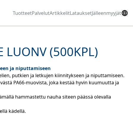
Tuotteet
Palvelut
Artikkelit
Lataukset
Jälleenmyyjät
E LUONV (500KPL)
seen ja niputtamiseen
lien, putkien ja letkujen kiinnitykseen ja niputtamiseen.
tävästä PA66-muovista, joka kestää hyvin kuumuutta ja 
stämällä hammastettu nauha siteen päässä olevalla 
llä kädellä.