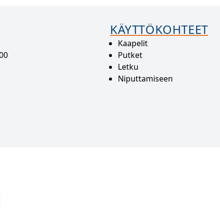
KÄYTTÖKOHTEET
Kaapelit
000
Putket
Letku
Niputtamiseen