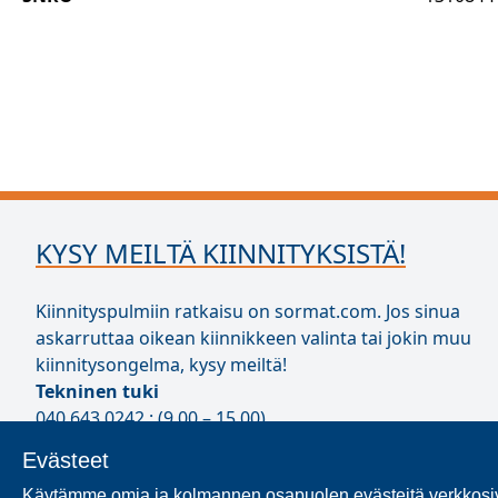
KYSY MEILTÄ KIINNITYKSISTÄ!
Kiinnityspulmiin ratkaisu on sormat.com. Jos sinua
askarruttaa oikean kiinnikkeen valinta tai jokin muu
kiinnitysongelma, kysy meiltä!
Tekninen tuki
040 643 0242 : (9.00 – 15.00)
technicalsupportFI@ejot.com
Evästeet
Kysymyslomake
Käytämme omia ja kolmannen osapuolen evästeitä verkkosiv