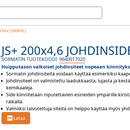
UONV (500KPL)
JS+ 200x4,6 JOHDINSID
SORMATIN TUOTEKOODI
9640017020
Huipputason valkoiset johdinsiteet nopeaan kiinnityk
Sormatin johdinsiteitä voidaan käyttää esimerkiksi kaape
Johdinsiteet on valmistettu laadukkaasta, lujasta ja kes
kemikaaleja.
Side kiinnitetään niputettavien esineiden ympärille kiri
räikällä.
Valmiiksi taivutettuja siteitä on helppo käyttää myös yhde
Lataa