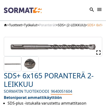
Tuotteet
Työkalut
Poranterät
SDS+ (2-LEIKKUU)
SDS+ 6x16
SDS+ 6x165 PORANTERÄ 2-
LEIKKUU
SORMATIN TUOTEKOODI
9640051604
Betoniporat ammattikäyttöön
SDS-plus -istukalla varustettu ammattitason 