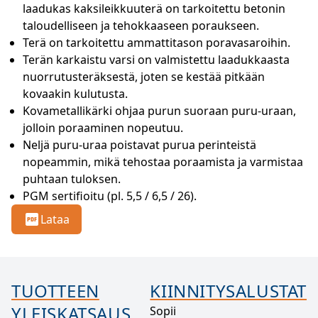
laadukas kaksileikkuuterä on tarkoitettu betonin 
taloudelliseen ja tehokkaaseen poraukseen.
Terä on tarkoitettu ammattitason poravasaroihin.
Terän karkaistu varsi on valmistettu laadukkaasta 
nuorrutusteräksestä, joten se kestää pitkään 
kovaakin kulutusta.
Kovametallikärki ohjaa purun suoraan puru-uraan, 
jolloin poraaminen nopeutuu.
Neljä puru-uraa poistavat purua perinteistä 
nopeammin, mikä tehostaa poraamista ja varmistaa 
puhtaan tuloksen.
PGM sertifioitu (pl. 5,5 / 6,5 / 26).
Lataa
TUOTTEEN
KIINNITYSALUSTAT
YLEISKATSAUS
Sopii