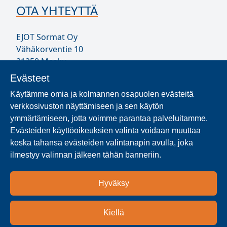
OTA YHTEYTTÄ
EJOT Sormat Oy
Vähäkorventie 10
21250 Masku
Puh. 020 794 0200
Evästeet
infoFI@ejot.com
Käytämme omia ja kolmannen osapuolen evästeitä
Y-tunnus 1707723-1
verkkosivuston näyttämiseen ja sen käytön
Yhteystiedot
ymmärtämiseen, jotta voimme parantaa palveluitamme.
Evästeiden käyttöoikeuksien valinta voidaan muuttaa
koska tahansa evästeiden valintanapin avulla, joka
MISTÄ SORMATIA SAA?
ilmestyy valinnan jälkeen tähän banneriin.
Etsi maa- ja aluekohtaisia Sormat-jälleenmyyjiä ja
Hyväksy
jakelukumppaneita hakutoiminnolla.
Jakelijahaku
Kiellä