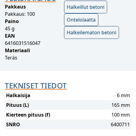
Pakkaus
Halkeillut betoni
Pakkaus: 100
Ontelolaatta
Paino
45 g
Halkeilematon betoni
EAN
6416031516047
Materiaali
Teräs
TEKNISET TIEDOT
Halkaisija
6 mm
Pituus (L)
165 mm
Kierteen pituus (f)
100 mm
SNRO
6400711