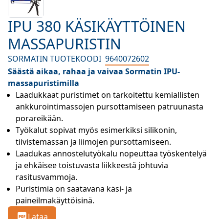
IPU 380 KÄSIKÄYTTÖINEN
MASSAPURISTIN
SORMATIN TUOTEKOODI
9640072602
Säästä aikaa, rahaa ja vaivaa Sormatin IPU-
massapuristimilla
Laadukkaat puristimet on tarkoitettu kemiallisten 
ankkurointimassojen pursottamiseen patruunasta 
porareikään.
Työkalut sopivat myös esimerkiksi silikonin, 
tiivistemassan ja liimojen pursottamiseen.
Laadukas annostelutyökalu nopeuttaa työskentelyä 
ja ehkäisee toistuvasta liikkeestä johtuvia 
rasitusvammoja.
Puristimia on saatavana käsi- ja 
paineilmakäyttöisinä.
Lataa