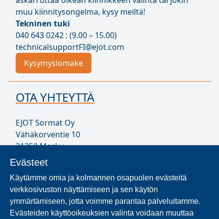
askarruttaa oikean kiinnikkeen valinta tai jokin
muu kiinnitysongelma, kysy meiltä!
Tekninen tuki
040 643 0242 : (9.00 – 15.00)
technicalsupportFI@ejot.com
Kysymyslomake
OTA YHTEYTTÄ
EJOT Sormat Oy
Vähäkorventie 10
21250 Masku
Puh. 020 794 0200
Evästeet
infoFI@ejot.com
Käytämme omia ja kolmannen osapuolen evästeitä
Y-tunnus 1707723-1
verkkosivuston näyttämiseen ja sen käytön
Yhteystiedot
ymmärtämiseen, jotta voimme parantaa palveluitamme.
Evästeiden käyttöoikeuksien valinta voidaan muuttaa