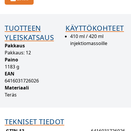
TUOTTEEN
KÄYTTÖKOHTEET
YLEISKATSAUS
410 ml / 420 ml
injektiomassoille
Pakkaus
Pakkaus: 12
Paino
1183 g
EAN
6416031726026
Materiaali
Teräs
TEKNISET TIEDOT