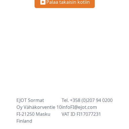
Palaa takaisin kotiin
EJOT Sormat
Tel. +358 (0)207 94 0200
Oy Vähäkorventie 10
infoFI@ejot.com
FI-21250 Masku
VAT ID FI17077231
Finland