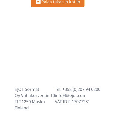
Palaa takaisin kotiin
EJOT Sormat
Tel. +358 (0)207 94 0200
Oy Vähäkorventie 10
infoFI@ejot.com
FI-21250 Masku
VAT ID FI17077231
Finland