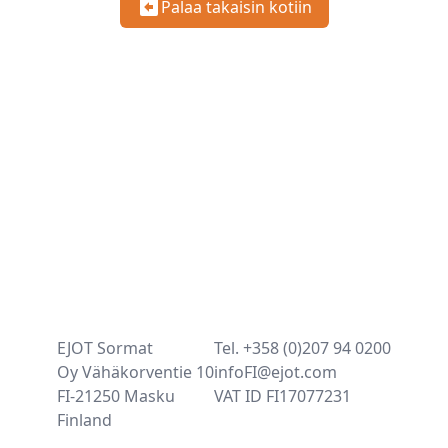
Palaa takaisin kotiin
EJOT Sormat
Tel. +358 (0)207 94 0200
Oy Vähäkorventie 10
infoFI@ejot.com
FI-21250 Masku
VAT ID FI17077231
Finland